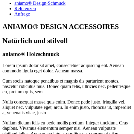
aniamo® Design-Schmuck
Referenzen
Anfrage
ANIAMO® DESIGN ACCESSOIRES
Natürlich und stilvoll
aniamo® Holzschmuck
Lorem ipsum dolor sit amet, consectetuer adipiscing elit. Aenean
commodo ligula eget dolor. Aenean massa.
Cum sociis natoque penatibus et magnis dis parturient montes,
nascetur ridiculus mus. Donec quam felis, ultricies nec, pellentesque
eu, pretium quis, sem.
Nulla consequat massa quis enim. Donec pede justo, fringilla vel,
aliquet nec, vulputate eget, arcu. In enim justo, rhoncus ut, imperdiet
a, venenatis vitae, justo.
Nullam dictum felis eu pede mollis pretium. Integer tincidunt. Cras
dapibus. Vivamus elementum semper nisi. Aenean vulputate
eleifend tellus. Aenean leo ligula, porttitor eu, consequat vitae,